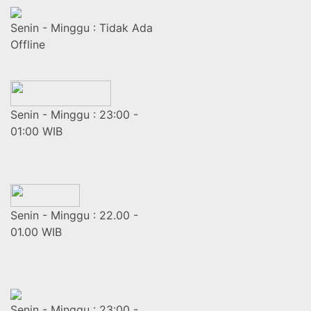
Senin - Minggu : Tidak Ada
Offline
Senin - Minggu : 23:00 -
01:00 WIB
Senin - Minggu : 22.00 -
01.00 WIB
Senin - Minggu : 23:00 -