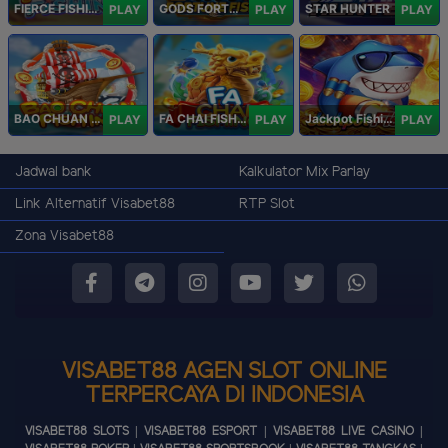
FIERCE FISHING
GODS FORTUNE FISHING
STAR HUNTER
PLAY
PLAY
PLAY
BAO CHUAN FISHING
FA CHAI FISHING
Jackpot Fishing Jili
PLAY
PLAY
PLAY
Jadwal bank
Kalkulator Mix Parlay
Link Alternatif Visabet88
RTP Slot
Zona Visabet88
VISABET88 AGEN SLOT ONLINE
TERPERCAYA DI INDONESIA
VISABET88 SLOTS | VISABET88 ESPORT | VISABET88 LIVE CASINO |