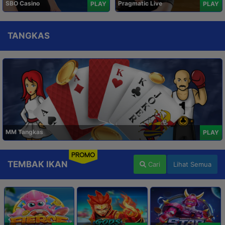
SBO Casino
Pragmatic Live
PLAY
PLAY
TANGKAS
MM Tangkas
PLAY
PROMO
TEMBAK IKAN
Cari
Lihat Semua