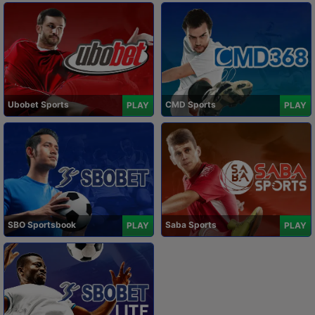
Ubobet Sports
CMD Sports
PLAY
PLAY
SBO Sportsbook
Saba Sports
PLAY
PLAY