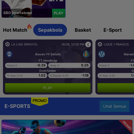
SBO Sportsbook
PLAY
Hot Match
Sepakbola
Basket
E-Sport
LIGUE 1 PRANCIS
22/08, 1:45 AM
LIGA UTAMA INGGRIS
Marseille
VS
Strasbourg
Arse
FT.Handicap
F
-1.00
1.00
-2
Home 0
Away 0
Home 0
Over/Under
O
1.08
-1.26
-1
Di Atas 0.00
Di Bawah 0.00
Di Atas 0.00
PLAY
PROMO
E-SPORTS
Lihat Semua
PROMO