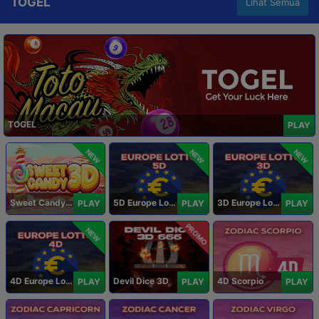
TOGEL
Lihat Semua
TOGEL
PLAY
NEW
NEW
NEW
Sweet Candy 3D
5D Europe Lotto
3D Europe Lotto
PLAY
PLAY
PLAY
PROMO
NEW
4D Europe Lotto
Devil Dice 3D
4D Scorpio
PLAY
PLAY
PLAY