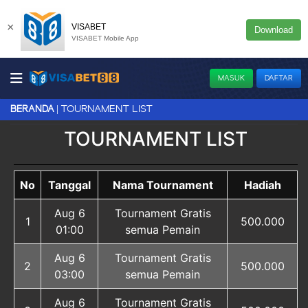
×
VISABET
Download
VISABET Mobile App
MASUK
DAFTAR
TOURNAMENT LIST
BERANDA
TOURNAMENT LIST
No
Tanggal
Nama Tournament
Hadiah
Aug 6
Tournament Gratis
1
500.000
01:00
semua Pemain
Aug 6
Tournament Gratis
2
500.000
03:00
semua Pemain
Aug 6
Tournament Gratis