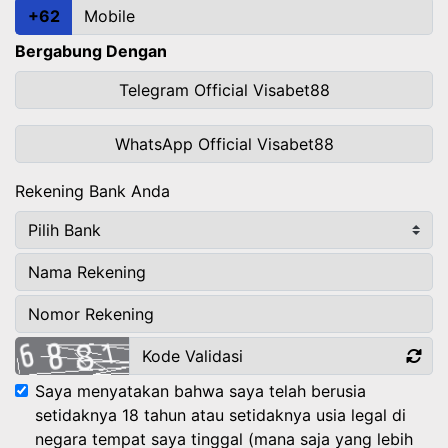
+62
Bergabung Dengan
Telegram Official Visabet88
WhatsApp Official Visabet88
Rekening Bank Anda
Saya menyatakan bahwa saya telah berusia
setidaknya 18 tahun atau setidaknya usia legal di
negara tempat saya tinggal (mana saja yang lebih