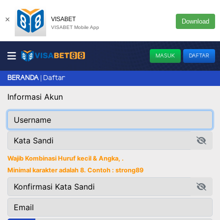
×
VISABET
Download
VISABET Mobile App
MASUK
DAFTAR
Daftar
BERANDA
Informasi Akun
Wajib Kombinasi Huruf kecil & Angka, .
Minimal karakter adalah 8. Contoh : strong89